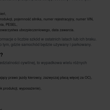
ień,
odukcji, pojemność silnika, numer rejestracyjny,
numer VIN
,
nia, PESEL,
towarzystwa ubezpieczeniowego, data zawarcia.
macje o liczbie szkód w ostatnich latach lub ich braku.
o tym, gdzie samochód będzie używany i parkowany.
C?
edzialności cywilnej, to wypadkowa wielu różnych
dający prawo jazdy kierowcy, zazwyczaj płacą więcej za OC),
ok produkcji, wyposażenie),
i.