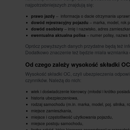
najpotrzebniejszych znajdują się:
prawo jazdy
– informacja o dacie otrzymania uprawn
dowód rejestracyjny pojazdu
– marka, model, rok pr
dowód osobisty
– imię i nazwisko, adres zamieszka
ewentualna aktualna polisa
– numer polisy, nazwa 
Oprócz powyższych danych przydatne będą też infor
Dodatkowo znaczenie też będzie miała wzmianka 
Od czego zależy wysokość składki O
Wysokość składki OC, czyli ubezpieczenia odpowi
czynników. Należą do nich:
wiek i doświadczenie kierowcy (młodsi i krótko posia
historia ubezpieczeniowa,
rodzaj samochodu (m.in. marka, model, poj. silnika, r
miejsce zamieszkania,
miejsce i częstotliwość użytkowania pojazdu,
miejsce postoju samochodu,
liczba szkód, które kierowca spowodował w przeszłośc