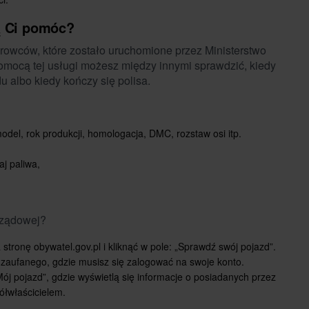
ą Ci pomóc?
erowców, które zostało uruchomione przez Ministerstwo
omocą tej usługi możesz między innymi sprawdzić, kiedy
 albo kiedy kończy się polisa.
odel, rok produkcji, homologacja, DMC, rozstaw osi itp.
aj paliwa,
 rządowej?
 stronę obywatel.gov.pl i kliknąć w pole: „Sprawdź swój pojazd”.
 zaufanego, gdzie musisz się zalogować na swoje konto.
j pojazd”, gdzie wyświetlą się informacje o posiadanych przez
ółwłaścicielem.