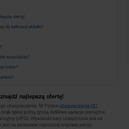
epszą ofertę!
 do kalkulacji składki?
c?
la konsultanta?
ji online?
 opłaca?
najdź najlepszą ofertę!
ego ubezpieczenie. W Polsce
ubezpieczenie OC
brak takiej polisy grożą dotkliwe sankcje pieniężne,
cyjny (UFG). Wysokość kary uzależniona jest od
jest na podstawie najniższej krajowej pensji.