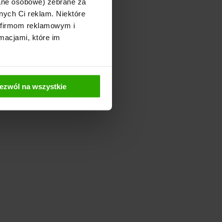
dane osobowe) zebrane za
nych Ci reklam. Niektóre
 firmom reklamowym i
macjami, które im
ezwól na wszystkie