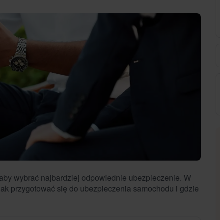
 aby wybrać najbardziej odpowiednie ubezpieczenie. W
 jak przygotować się do ubezpieczenia samochodu i gdzie