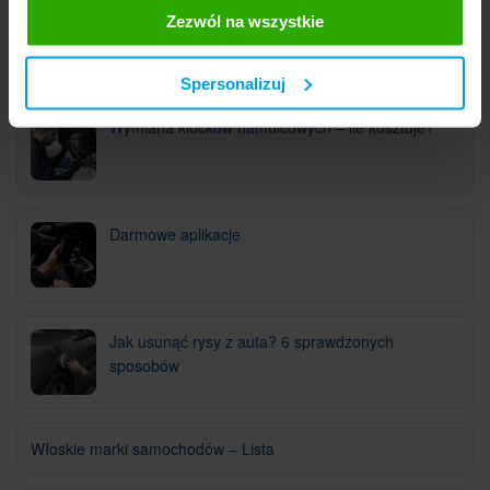
Zezwól na wszystkie
Te z kolei mogą łączyć te informacje z innymi
informacjami, które im przekazałeś, korzystając z ich
Warto przeczytać
usług. Prosimy o Twoją zgodę.
Spersonalizuj
Wymiana klocków hamulcowych – ile kosztuje?
Darmowe aplikacje
Jak usunąć rysy z auta? 6 sprawdzonych
sposobów
Włoskie marki samochodów – Lista