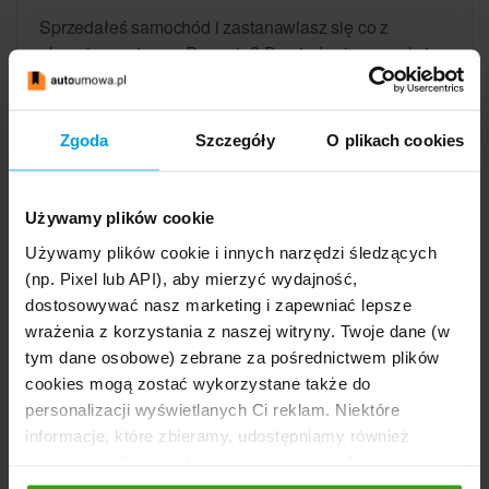
Sprzedałeś samochód i zastanawiasz się co z
ubezpieczeniem w Proamie? Dowiedz się, co należy
zrobić, aby dopełnić obowiązków względem
ubezpieczyciela. Czy trzeba zgłosić...
Zgoda
Szczegóły
O plikach cookies
Czytaj więcej
25.08.2022
Używamy plików cookie
Jak zgłosić sprzedaż pojazdu w
Używamy plików cookie i innych narzędzi śledzących
Warcie?
(np. Pixel lub API), aby mierzyć wydajność,
dostosowywać nasz marketing i zapewniać lepsze
Jeśli sprzedajesz samochód i masz ubezpieczenie
wrażenia z korzystania z naszej witryny. Twoje dane (w
OC w Warcie? Sprawdź, jak należy zgłosić zbycie
tym dane osobowe) zebrane za pośrednictwem plików
pojazdu, aby uniknąć ewentualnych problemów
cookies mogą zostać wykorzystane także do
związanych z płatnością...
personalizacji wyświetlanych Ci reklam. Niektóre
Czytaj więcej
informacje, które zbieramy, udostępniamy również
naszym mediom społecznościowym oraz firmom
reklamowym i analitycznym, z którymi współpracujemy.