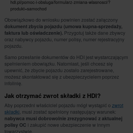
hdi.pl/pomoc-i-obsluga/formularz-zmiana-wlasnosci/?
produkt=samochod
Obowiązkowo do wniosku powinien zostać załączony
dokument zbycia pojazdu (umowa kupna-sprzedaży,
faktura lub oświadczenie).
Przygotuj także dane zbywcy
oraz nabywcy pojazdu, numer polisy, numer rejestracyjny
pojazdu.
Samo przesłanie dokumentów do HDI jest wystarczającym
spełnieniem obowiązku. Natomiast, jeśli chcesz się
upewnić, że zbycie pojazdu zostało zarejestrowane,
możesz skontaktować się z ubezpieczycielem poprzez
infolinię.
Jak otrzymać zwrot składki z HDI?
Aby poprzedni właściciel pojazdu mógł wystąpić o
zwrot
składki
, musi zostać spełniony następujący warunek:
nabywca musi dobrowolnie zrezygnować z aktualnej
polisy OC
i zakupić nowe ubezpieczenie w innym
towarzystwie.