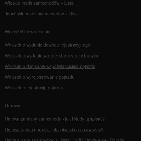
Włoskie marki samochodów – Lista
Japońskie marki samochodów – Lista
Wnioski/Upoważnienia:
Wniosek o wydanie dowodu rejestracyjnego
Wniosek o wydanie wtórnika tablicy rejestracyjnej
Wniosek o dopisanie współwłaściciela pojazdu
Wniosek o wyrejestrowanie pojazdu
Wniosek o rejestrację pojazdu
Umowy:
Umowa zamiany samochodu - jak i kiedy ją spisać?
Umowa najmu garażu - jak spisać i na co uważać?
Umowa najmu samochodu - Wzór [pdf] | Omówienie | Porady