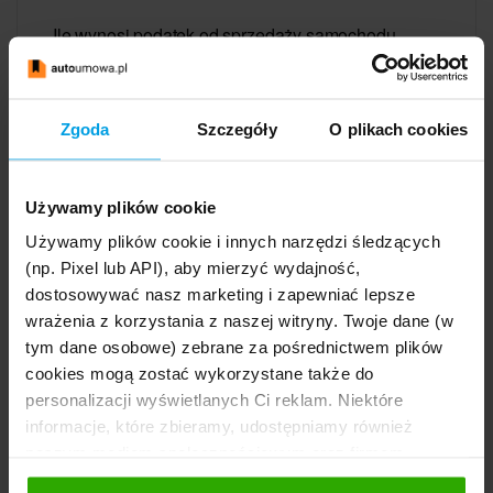
Ile wynosi podatek od sprzedaży samochodu
firmowego?
Zgoda
Szczegóły
O plikach cookies
Czy sprzedaż samochodu firmowego zwalnia z
podatku VAT?
Używamy plików cookie
Używamy plików cookie i innych narzędzi śledzących
(np. Pixel lub API), aby mierzyć wydajność,
dostosowywać nasz marketing i zapewniać lepsze
wrażenia z korzystania z naszej witryny. Twoje dane (w
tym dane osobowe) zebrane za pośrednictwem plików
cookies mogą zostać wykorzystane także do
Redakcja autoumowa.pl
personalizacji wyświetlanych Ci reklam. Niektóre
informacje, które zbieramy, udostępniamy również
Administrator
naszym mediom społecznościowym oraz firmom
reklamowym i analitycznym, z którymi współpracujemy.