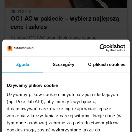
08.02.2018
OC i AC w pakiecie – wybierz najlepszą
cenę i zakres
Kupując OC i AC w pakiecie masz szansę
zaoszczędzić, bo towarzystwa ubezpieczeniowe
chętnie udzielą Ci rabatu. To jednak nie jedyny
powód, dla którego warto zdecydować...
Zgoda
Szczegóły
O plikach cookies
Czytaj więcej
Używamy plików cookie
Używamy plików cookie i innych narzędzi śledzących
(np. Pixel lub API), aby mierzyć wydajność,
dostosowywać nasz marketing i zapewniać lepsze
wrażenia z korzystania z naszej witryny. Twoje dane (w
tym dane osobowe) zebrane za pośrednictwem plików
cookies mogą zostać wykorzystane także do