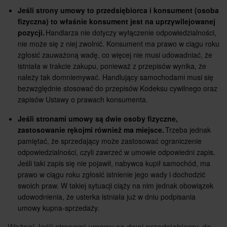
Jeśli strony umowy to przedsiębiorca i konsument (osoba
fizyczna) to właśnie konsument jest na uprzywilejowanej
pozycji.
Handlarza nie dotyczy wyłączenie odpowiedzialności,
nie może się z niej zwolnić. Konsument ma prawo w ciągu roku
zgłosić zauważoną wadę, co więcej nie musi udowadniać, że
istniała w trakcie zakupu, ponieważ z przepisów wynika, że
należy tak domniemywać. Handlujący samochodami musi się
bezwzględnie stosować do przepisów Kodeksu cywilnego oraz
zapisów Ustawy o prawach konsumenta.
Jeśli stronami umowy są dwie osoby fizyczne,
zastosowanie rękojmi również ma miejsce.
Trzeba jednak
pamiętać, że sprzedający może zastosować ograniczenie
odpowiedzialności, czyli zawrzeć w umowie odpowiedni zapis.
Jeśli taki zapis się nie pojawił, nabywca kupił samochód, ma
prawo w ciągu roku zgłosić istnienie jego wady i dochodzić
swoich praw. W takiej sytuacji ciąży na nim jednak obowiązek
udowodnienia, że usterka istniała już w dniu podpisania
umowy kupna-sprzedaży.
Ważne! Jeśli stronami umowy są dwaj przedsiębiorcy, do