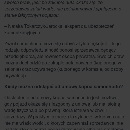
swoich praw, jeśli po zakupie auta okaże się, że
sprzedawca zataił wadę, nie poinformował kupującego o
stanie faktycznym pojazdu.
– Natalia Tokarczyk-Jarocka, ekspert ds. ubezpieczeń
komunikacyjnych.
Zwrot samochodu może się odbyć z tytułu rękojmi – tego
rodzaju odpowiedzialność ponosi sprzedawca będący
przedsiębiorcą, ale również osobą prywatną. Swoich praw
można dochodzić po zakupie auta nowego (kupionego w
salonie) oraz używanego (kupionego w komisie, od osoby
prywatnej).
Kiedy można odstąpić od umowy kupna samochodu?
Odstąpienie od umowy kupna samochodu jest możliwe,
gdy pojazd okaże się niezgodny z umową lub ma istotną
wadę fizyczną albo prawną, która istniała w chwili
sprzedaży. W praktyce oznacza to sytuacje, w których auto
nie ma właściwości, o których zapewniał sprzedawca, nie
nadaje się do normalnego użytkowania albo ma problemy