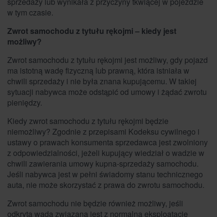
sprzedaży lub wynikała z przyczyny tkwiącej w pojeździe
w tym czasie.
Zwrot samochodu z tytułu rękojmi – kiedy jest
możliwy?
Zwrot samochodu z tytułu rękojmi jest możliwy, gdy pojazd
ma istotną wadę fizyczną lub prawną, która istniała w
chwili sprzedaży i nie była znana kupującemu. W takiej
sytuacji nabywca może odstąpić od umowy i żądać zwrotu
pieniędzy.
Kiedy zwrot samochodu z tytułu rękojmi będzie
niemożliwy? Zgodnie z przepisami Kodeksu cywilnego i
ustawy o prawach konsumenta sprzedawca jest zwolniony
z odpowiedzialności, jeżeli kupujący wiedział o wadzie w
chwili zawierania umowy kupna-sprzedaży samochodu.
Jeśli nabywca jest w pełni świadomy stanu technicznego
auta, nie może skorzystać z prawa do zwrotu samochodu.
Zwrot samochodu nie będzie również możliwy, jeśli
odkryta wada związana jest z normalną eksploatację