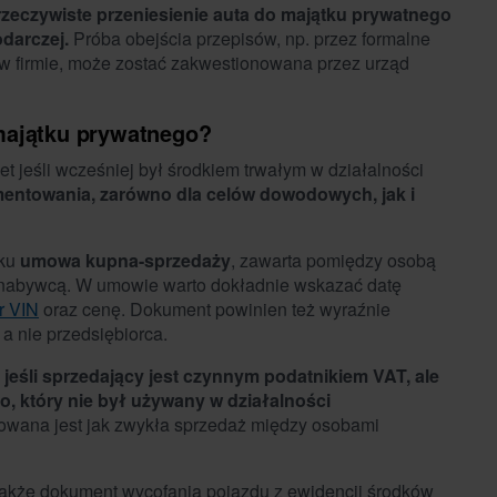
rzeczywiste przeniesienie auta do majątku prywatnego
darczej.
Próba obejścia przepisów, np. przez formalne
w firmie, może zostać zakwestionowana przez urząd
majątku prywatnego?
jeśli wcześniej był środkiem trwałym w działalności
towania, zarówno dla celów dowodowych, jak i
dku
umowa kupna-sprzedaży
, zawarta pomiędzy osobą
 a nabywcą. W umowie warto dokładnie wskazać datę
r VIN
oraz cenę. Dokument powinien też wyraźnie
a nie przedsiębiorca.
 jeśli sprzedający jest czynnym podatnikiem VAT, ale
, który nie był używany w działalności
towana jest jak zwykła sprzedaż między osobami
akże dokument wycofania pojazdu z ewidencji środków