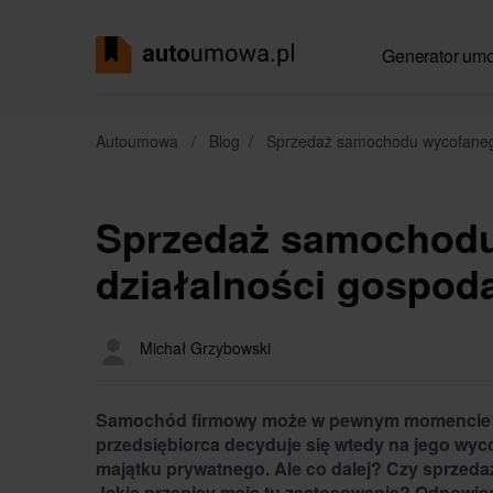
Generator um
Autoumowa
/
Blog
/
Sprzedaż samochodu wycofanego
Sprzedaż samochodu
działalności gospoda
Michał Grzybowski
Samochód firmowy może w pewnym momencie pr
przedsiębiorca decyduje się wtedy na jego wyco
majątku prywatnego. Ale co dalej? Czy sprzeda
Jakie przepisy mają tu zastosowanie? Odpowia