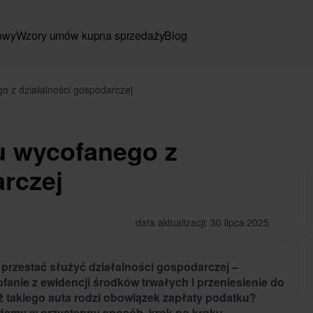
owy
Wzory umów kupna sprzedaży
Blog
 z działalności gospodarczej
 wycofanego z
rczej
data aktualizacji: 30 lipca 2025
zestać służyć działalności gospodarczej –
fanie z ewidencji środków trwałych i przeniesienie do
ż takiego auta rodzi obowiązek zapłaty podatku?
damy w przystępny sposób, krok po kroku.