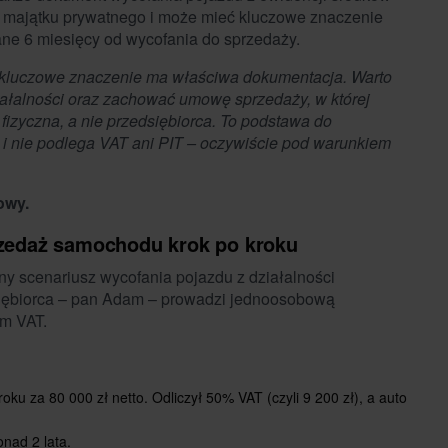
o majątku prywatnego i może mieć kluczowe znaczenie
ane 6 miesięcy od wycofania do sprzedaży.
kluczowe znaczenie ma właściwa dokumentacja. Warto
ziałalności oraz zachować umowę sprzedaży, w której
fizyczna, a nie przedsiębiorca. To podstawa do
y i nie podlega VAT ani PIT – oczywiście pod warunkiem
owy.
rzedaż samochodu krok po kroku
ny scenariusz wycofania pojazdu z działalności
dsiębiorca – pan Adam – prowadzi jednoosobową
em VAT.
u za 80 000 zł netto. Odliczył 50% VAT (czyli 9 200 zł), a auto
nad 2 lata.