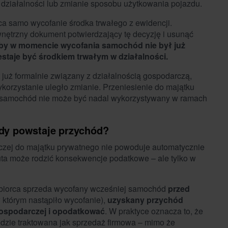
działalności lub zmianie sposobu użytkowania pojazdu.
ca samo wycofanie środka trwałego z ewidencji.
nętrzny dokument potwierdzający tę decyzję i usunąć
 by w momencie wycofania samochód nie był już
taje być środkiem trwałym w działalności.
t już formalnie związany z działalnością gospodarczą,
korzystanie uległo zmianie. Przeniesienie do majątku
– samochód nie może być nadal wykorzystywany w ramach
edy powstaje przychód?
czej do majątku prywatnego nie powoduje automatycznie
uta może rodzić konsekwencje podatkowe – ale tylko w
iębiorca sprzeda wycofany wcześniej samochód
przed
 którym nastąpiło wycofanie),
uzyskany przychód
gospodarczej i opodatkować
. W praktyce oznacza to, że
ędzie traktowana jak sprzedaż firmowa – mimo że