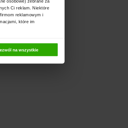
dane osobowe) zebrane za
nych Ci reklam. Niektóre
 firmom reklamowym i
macjami, które im
ezwól na wszystkie