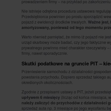
prowadzeniem firmy – na przykład po zakończeniu 
Nie istnieje odrębna procedura ustawowa regulują
Przedsiębiorca powinien po prostu sporządzić wew
pojazd z ewidencji środków trwałych.
Ważne jest,
amortyzowany, ponieważ od tego momentu przes
Warto również pamiętać, że mimo iż pojazd nie jes
urząd skarbowy może badać, czy jego faktyczne wy
prywatnego powinno mieć charakter rzeczywisty 
firmy, nawet sporadycznie.
Skutki podatkowe na gruncie PIT – ki
Przeniesienie samochodu z działalności gospodar
powstania przychodu. Dopiero sprzedaż takiego a
określonych okolicznościach.
Zgodnie z przepisami ustawy o PIT, jeżeli przeds
upływem 6 miesięcy
(licząc od końca miesiąca, w
należy zaliczyć do przychodów z działalności 
sprzedaż auta np. 3 miesiące po jego wycofaniu b