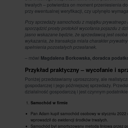
trwałych – potwierdza on moment przeniesienia d
przy ewentualnej weryfikacji, czy upłynęło wymag
Przy sprzedaży samochodu z majątku prywatnego 
sporządzić prosty protokół wycofania pojazdu z d
jasno wskazane będzie, że sprzedawcą jest osoba 
wykazania, że transakcja miała charakter prywatn
spełnienia pozostałych przesłanek.
– mówi
Magdalena Borkowska, doradca podatk
Przykład praktyczny – wycofanie i sp
Poniżej przedstawiamy uproszczony, ale realistycz
gospodarczej i jego późniejszej sprzedaży. Prze
działalność gospodarczą i jest czynnym podatniki
Samochód w firmie
Pan Adam kupił samochód osobowy w styczniu 2022 rok
wprowadził do ewidencji środków trwałych.
Samochód był amortyzowany metodą liniową przez po