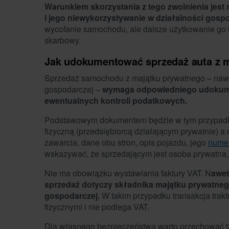
Warunkiem skorzystania z tego zwolnienia jest 
i jego niewykorzystywanie w działalności gospo
wycofanie samochodu, ale dalsze użytkowanie go 
skarbowy.
Jak udokumentować sprzedaż auta z 
Sprzedaż samochodu z majątku prywatnego – nawet 
gospodarczej –
wymaga odpowiedniego udokumen
ewentualnych kontroli podatkowych.
Podstawowym dokumentem będzie w tym przypa
fizyczną (przedsiębiorcą działającym prywatnie)
zawarcia, dane obu stron, opis pojazdu, jego
nume
wskazywać, że sprzedającym jest osoba prywatna, 
Nie ma obowiązku wystawiania faktury VAT. N
awet
sprzedaż dotyczy składnika majątku prywatnego
gospodarczej.
W takim przypadku transakcja trak
fizycznymi i nie podlega VAT.
Dla własnego bezpieczeństwa warto przechować t