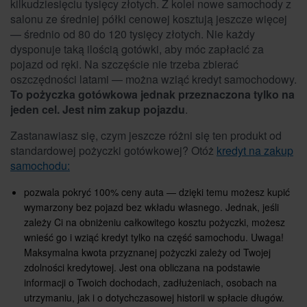
kilkudziesięciu tysięcy złotych. Z kolei nowe samochody z
salonu ze średniej półki cenowej kosztują jeszcze więcej
— średnio od 80 do 120 tysięcy złotych. Nie każdy
dysponuje taką ilością gotówki, aby móc zapłacić za
pojazd od ręki. Na szczęście nie trzeba zbierać
oszczędności latami — można wziąć kredyt samochodowy.
To pożyczka gotówkowa jednak przeznaczona tylko na
jeden cel. Jest nim zakup pojazdu
.
Zastanawiasz się, czym jeszcze różni się ten produkt od
standardowej pożyczki gotówkowej? Otóż
kredyt na zakup
samochodu:
pozwala pokryć 100% ceny auta — dzięki temu możesz kupić
wymarzony bez pojazd bez wkładu własnego. Jednak, jeśli
zależy Ci na obniżeniu całkowitego kosztu pożyczki, możesz
wnieść go i wziąć kredyt tylko na część samochodu. Uwaga!
Maksymalna kwota przyznanej pożyczki zależy od Twojej
zdolności kredytowej. Jest ona obliczana na podstawie
informacji o Twoich dochodach, zadłużeniach, osobach na
utrzymaniu, jak i o dotychczasowej historii w spłacie długów.