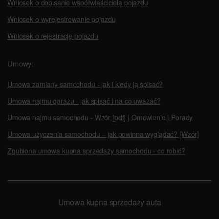
Wniosek o dopisanie współwłaściciela pojazdu
Wniosek o wyrejestrowanie pojazdu
Wniosek o rejestrację pojazdu
Umowy:
Umowa zamiany samochodu - jak i kiedy ją spisać?
Umowa najmu garażu - jak spisać i na co uważać?
Umowa najmu samochodu - Wzór [pdf] | Omówienie | Porady
Umowa użyczenia samochodu – jak powinna wyglądać? [Wzór]
Zgubiona umowa kupna sprzedaży samochodu - co robić?
Umowa kupna sprzedaży auta