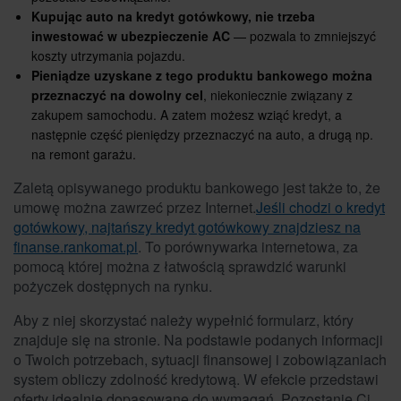
Kupując auto na kredyt gotówkowy, nie trzeba
inwestować w ubezpieczenie AC
— pozwala to zmniejszyć
koszty utrzymania pojazdu.
Pieniądze uzyskane z tego produktu bankowego można
przeznaczyć na dowolny cel
, niekoniecznie związany z
zakupem samochodu. A zatem możesz wziąć kredyt, a
następnie część pieniędzy przeznaczyć na auto, a drugą np.
na remont garażu.
Zaletą opisywanego produktu bankowego jest także to, że
umowę można zawrzeć przez Internet.
Jeśli chodzi o kredyt
gotówkowy, najtańszy kredyt gotówkowy znajdziesz na
finanse.rankomat.pl
. To porównywarka internetowa, za
pomocą której można z łatwością sprawdzić warunki
pożyczek dostępnych na rynku.
Aby z niej skorzystać należy wypełnić formularz, który
znajduje się na stronie. Na podstawie podanych informacji
o Twoich potrzebach, sytuacji finansowej i zobowiązaniach
system obliczy zdolność kredytową. W efekcie przedstawi
oferty idealnie dopasowane do wymagań. Pozostanie Ci