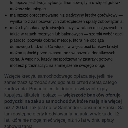
Im lepsza jest Twoja sytuacja finansowa, tym o więcej gotówki
możesz się ubiegać.
ma niższe oprocentowanie niż tradycyjny kredyt gotówkowy —
wynika to z zastosowanych zabezpieczeń spłaty zobowiązania;
może być spłacany tradycyjnie, czyli w ratach miesięcznych, a
także w ratach rocznych lub balonowych — szeroki wybór opcji
płatności pozwala dobrać metodę, która nie obciąża
domowego budżetu. Co więcej, w większości banków kredyt
można spłacić przed czasem bez wnoszenia dodatkowych
opłat. A więc np. każdy niespodziewany zastrzyk gotówki
możesz przeznaczyć na zmniejszenie swojego długu.
Wzięcie kredytu samochodowego opłaca się, jeśli nie
zamierzasz sprzedać swojego auta przed spłatą całego
zadłużenia. Ponadto jest to dobre rozwiązanie, gdy
kupujesz kilkuletni pojazd —
większość banków oferuje
pożyczki na zakup samochodów, które mają nie więcej
niż 7-20 lat
. Tak jest np. w Santander Consumer Banku. Są
tam dostępne oferty kredytowania na auta w wieku do 12
lat, które nie mogą mieć więcej niż 16 lat w dniu spłaty
zobowiązania.