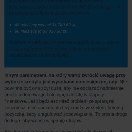
w porównywarce internetowej otrzymał oferty
kilkunastu banków. Klient wybrał ING Bank Śląski. W
tej instytucji całkowity koszt kredytu na:
48 miesięcy wynosi 31 749,60 zł,
96 miesięcy to 39 338,88 zł.
Różnica w całkowitym koszcie kredytu to ok. 7 500 zł.
A zatem skrócenie czasu kredytowania pozwala
zaoszczędzić sporo gotówki!
Innym parametrem, na który warto zwrócić uwagę przy
wyborze kredytu jest wysokość comiesięcznej raty
. Nie
powinna być ona zbyt duża, aby nie obciążać nadmiernie
budżetu domowego i nie wpędzić Cię w kłopoty
finansowe. Jeśli będziesz mieć problem ze spłatą rat,
zaczniesz mieć opóźnienia i być może weźmiesz kolejną
pożyczkę, żeby uregulować zobowiązania. To prosta droga
do tego, aby wpaść w spiralę długów.
Aby tego uniknąć, dostosuj wysokość raty do swoich