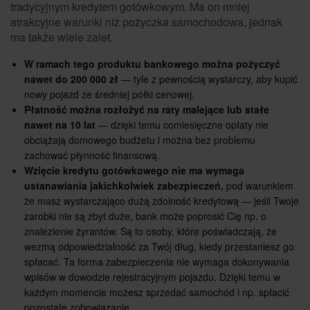
tradycyjnym kredytem gotówkowym. Ma on mniej
atrakcyjne warunki niż pożyczka samochodowa, jednak
ma także wiele zalet.
W ramach tego produktu bankowego można pożyczyć
nawet do 200 000 zł
— tyle z pewnością wystarczy, aby kupić
nowy pojazd ze średniej półki cenowej.
Płatność można rozłożyć na raty malejące lub stałe
nawet na 10 lat
— dzięki temu comiesięczne opłaty nie
obciążają domowego budżetu i można bez problemu
zachować płynność finansową.
Wzięcie kredytu gotówkowego nie ma wymaga
ustanawiania jakichkolwiek zabezpieczeń,
pod warunkiem
że masz wystarczająco dużą zdolność kredytową — jeśli Twoje
zarobki nie są zbyt duże, bank może poprosić Cię np. o
znalezienie żyrantów. Są to osoby, które poświadczają, że
wezmą odpowiedzialność za Twój dług, kiedy przestaniesz go
spłacać. Ta forma zabezpieczenia nie wymaga dokonywania
wpisów w dowodzie rejestracyjnym pojazdu. Dzięki temu w
każdym momencie możesz sprzedać samochód i np. spłacić
pozostałe zobowiązanie.