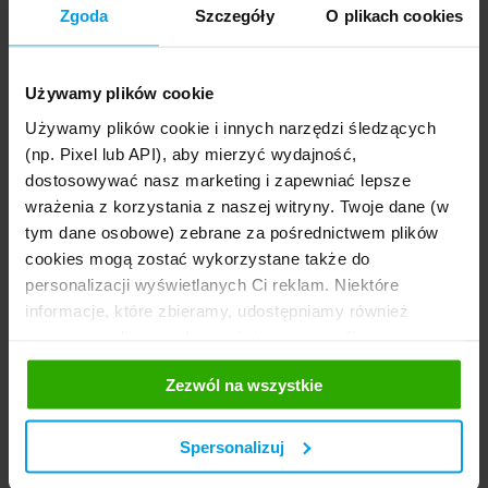
Zgoda
Szczegóły
O plikach cookies
14.02.2017
Używamy plików cookie
Odpowiedzialność za szkodę po
Używamy plików cookie i innych narzędzi śledzących
sprzedaży auta
(np. Pixel lub API), aby mierzyć wydajność,
dostosowywać nasz marketing i zapewniać lepsze
Teoretycznie – w momencie sprzedaży samochodu,
wrażenia z korzystania z naszej witryny. Twoje dane (w
wszelkie prawa i obowiązki związane z
tym dane osobowe) zebrane za pośrednictwem plików
ubezpieczeniem OC przechodzą na nowego
cookies mogą zostać wykorzystane także do
właściciela. W takim razie, problem ewentualnej...
personalizacji wyświetlanych Ci reklam. Niektóre
Czytaj więcej
informacje, które zbieramy, udostępniamy również
naszym mediom społecznościowym oraz firmom
reklamowym i analitycznym, z którymi współpracujemy.
Zezwól na wszystkie
Te z kolei mogą łączyć te informacje z innymi
informacjami, które im przekazałeś, korzystając z ich
usług. Prosimy o Twoją zgodę.
Spersonalizuj