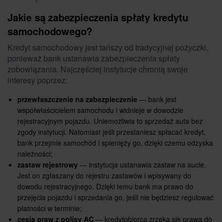
Jakie są zabezpieczenia spłaty kredytu
samochodowego?
Kredyt samochodowy jest tańszy od tradycyjnej pożyczki,
ponieważ bank ustanawia zabezpieczenia spłaty
zobowiązania. Najczęściej instytucje chronią swoje
interesy poprzez:
przewłaszczenie na zabezpieczenie
— bank jest
współwłaścicielem samochodu i widnieje w dowodzie
rejestracyjnym pojazdu. Uniemożliwia to sprzedaż auta bez
zgody instytucji. Natomiast jeśli przestaniesz spłacać kredyt,
bank przejmie samochód i spienięży go, dzięki czemu odzyska
należności;
zastaw rejestrowy
— instytucja ustanawia zastaw na aucie.
Jest on zgłaszany do rejestru zastawów i wpisywany do
dowodu rejestracyjnego. Dzięki temu bank ma prawo do
przejęcia pojazdu i sprzedania go, jeśli nie będziesz regulować
płatności w terminie;
cesja praw z polisy AC
— kredytobiorca zrzeka się prawa do