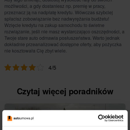
możliwości, a gdy dostaniesz np. premię w pracy,
przeznacz ją na nadpłatę kredytu. Wówczas szybciej
spłacisz zobowiązanie bez nadwyrężania budżetu!
Wzięcie kredytu na zakup samochodu to świetne
rozwiązanie, jeśli nie masz wystarczająco oszczędności, a
Twoje stare auto odmawia posłuszeństwa. Warto jednak
dokładnie przeanalizować dostępne oferty, aby pożyczka
nie kosztowała Cię zbyt wiele.
4/5
Czytaj więcej poradników