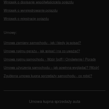
Wniosek o dopisanie współwłaściciela pojazdu
Wniosek o wyrejestrowanie pojazdu
Wniosek o rejestrację pojazdu
Umowy:
Umowa zamiany samochodu - jak i kiedy ją spisać?
Umowa najmu garażu - jak spisać i na co uważać?
Umowa najmu samochodu - Wzór [pdf] | Omówienie | Porady
Umowa użyczenia samochodu – jak powinna wyglądać? [Wzór]
Zgubiona umowa kupna sprzedaży samochodu - co robić?
Umowa kupna sprzedaży auta