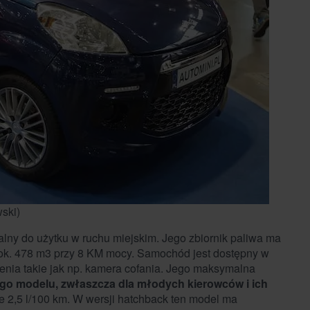
wski)
dealny do użytku w ruchu miejskim. Jego zbiornik paliwa ma
ok. 478 m3 przy 8 KM mocy. Samochód jest dostępny w
nia takie jak np. kamera cofania. Jego maksymalna
go modelu, zwłaszcza dla młodych kierowców i ich
 2,5 l/100 km. W wersji hatchback ten model ma