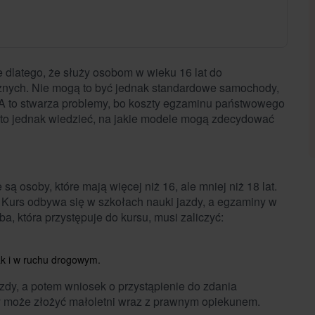
 dlatego, że służy osobom w wieku 16 lat do
nych. Nie mogą to być jednak standardowe samochody,
A to stwarza problemy, bo koszty egzaminu państwowego
to jednak wiedzieć, na jakie modele mogą zdecydować
ą osoby, które mają więcej niż 16, ale mniej niż 18 lat.
w. Kurs odbywa się w szkołach nauki jazdy, a egzaminy w
która przystępuje do kursu, musi zaliczyć:
k i w ruchu drogowym.
zdy, a potem wniosek o przystąpienie do zdania
 może złożyć małoletni wraz z prawnym opiekunem.