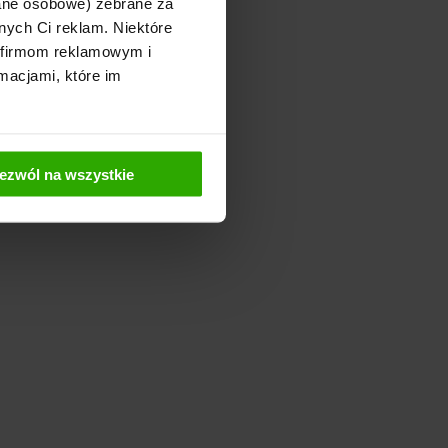
dane osobowe) zebrane za
nych Ci reklam. Niektóre
 firmom reklamowym i
macjami, które im
ezwól na wszystkie