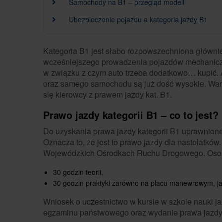
Samochody na B1 – przegląd modeli
Ubezpieczenie pojazdu a kategoria jazdy B1
Kategoria B1 jest słabo rozpowszechniona głównie
wcześniejszego prowadzenia pojazdów mechanicz
w związku z czym auto trzeba dodatkowo… kupić. 
oraz samego samochodu są już dość wysokie. War
się kierowcy z prawem jazdy kat. B1.
Prawo jazdy kategorii B1 – co to jest?
Do uzyskania prawa jazdy kategorii B1 uprawnione s
Oznacza to, że jest to prawo jazdy dla nastolatkó
Wojewódzkich Ośrodkach Ruchu Drogowego. Osoba, 
30 godzin teorii,
30 godzin praktyki zarówno na placu manewrowym, ja
Wniosek o uczestnictwo w kursie w szkole nauki ja
egzaminu państwowego oraz wydanie prawa jazdy