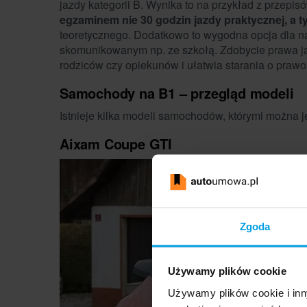
jazdy kategorii B. Wynika to na przykład z przepisó
egzaminem nie 30 godzin jazdy praktycznej, a t
teoretycznego. Dodatkowo to wygodna opcja dla na
skomunikowanym np. ze szkołą. Zdobycie prawa j
rodziców czy opiekunów i ułatwia starania o prawo
Samochody na B1 – przegląd modeli
Istnieje kilka modeli samochodów, którymi można j
Aixam Coupe GTI
Zgoda
Używamy plików cookie
Używamy plików cookie i inn