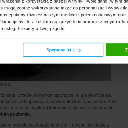
e wrażenia z korzystania z naszej witryny. Twoje dane (w tym 
s mogą zostać wykorzystane także do personalizacji wyświetla
, udostępniamy również naszym mediom społecznościowym oraz
łpracujemy. Te z kolei mogą łączyć te informacje z innymi infor
ch usług. Prosimy o Twoją zgodę.
Spersonalizuj
Z
Brema)
różniają, przede wszystkim sportową linią wykończenia.
rzystwo jednej osoby na sąsiednim fotelu pasażera. Auto
ńczeniem, na przykład kolorową nicią wykorzystaną do
okim poziomie.
równo modele wyposażone w silnik diesla, jak i takie z