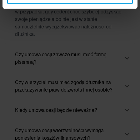
rzecz innego podmiotu. Często jest to stosowane
w przypadku, gdy cedent chce szybciej odzyskać
swoje pieniądze albo nie jest w stanie
samodzielnie wyegzekwować należności od
dłużnika.
Czy umowa cesji zawsze musi mieć formę
pisemną?
Czy wierzyciel musi mieć zgodę dłużnika na
przekazywanie praw do zwrotu innej osobie?
Kiedy umowa cesji będzie nieważna?
Czy umowa cesji wierzytelności wymaga
poniesienia kosztów finansowych?