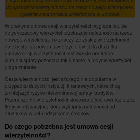
niego należności. Oznacza to, że dłużnik jest zobligowany
do spłacenia wierzytelności na rzecz nowego wierzyciela,
zgodnie z warunkami określonymi w umowie.
W praktyce umowa cesji wierzytelności wygląda tak, że
dotychczasowy wierzyciel przekazuje należność na rzecz
nowego właściciela. To znaczy, że zysk z wierzytelności
należy się już nowemu wierzycielowi. Dla dłużnika,
umowa cesji wierzytelności jest zwykle neutralna –
warunki spłaty pozostają takie same, a jedynie wierzyciel
ulega zmianie.
Cesja wierzytelności jest szczególnie popularna w
przypadku dużych instytucji finansowych, które chcą
zmniejszyć ryzyko nieterminowej spłaty kredytów.
Przenoszenie wierzytelności stosowane jest również przez
firmy windykacyjne, które wykupują należności od
dłużników w celu odzyskania środków.
Do czego potrzebna jest umowa cesji
wierzytelności?