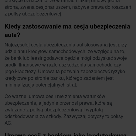
praktyce oznacza to, że w ramach takiej umowy jedna
strona, zwana cesjonariuszem, nabywa prawa do roszczeń
z polisy ubezpieczeniowej.
Kiedy zastosowanie ma cesja ubezpieczenia
auta?
Najczęściej cesja ubezpieczenia aut stosowana jest przy
udzielaniu kredytów samochodowych, ze względu na to,
że bank lub leasingodawca będzie mógł odzyskać swoje
środki finansowe w razie uszkodzenia samochodu czy
jego kradzieży. Umowa ta pozwala zabezpieczyć ryzyko
kredytowe po stronie banku, którego zadaniem jest
minimalizacja potencjalnych strat.
Co ważne, umowa cesji nie zmienia warunków
ubezpieczenia, a jedynie przenosi prawa, które są
związane z polisą ubezpieczeniową i wypłatą
odszkodowania za szkody. Zazwyczaj dotyczy to polisy
AC.
Umowa cesji z bankiem jako kredytodawcą