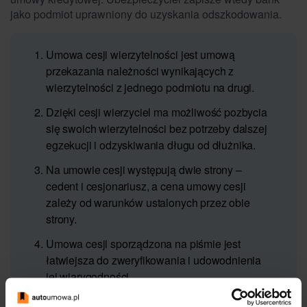
jako podmiot uprawniony do uzyskania odszkodowania.
Umowa cesji wierzytelności jest umową
przekazania należności wynikających z
wierzytelności z jednego podmiotu na drugi.
Dzięki cesji wierzyciel ma możliwość pozbycia
się swoich wierzytelności bez potrzeby dalszej
egzekucji i odzyskiwania długu od dłużnika.
Na umowie cesji występują dwie strony –
cedent i cesjonariusz, a cena umowy cesji
zależy od warunków ustalonych przez obie
strony.
Umowa cesji sporządzona na piśmie jest
łatwiejsza do zweryfikowania i udowodnienia
jej wiarygodności.
Aby cesja była skuteczna wierzyciel musi