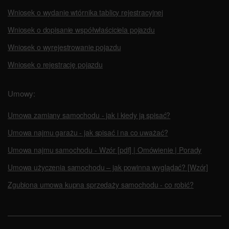
Wniosek o wydanie wtórnika tablicy rejestracyjnej
Wniosek o dopisanie współwłaściciela pojazdu
Wniosek o wyrejestrowanie pojazdu
Wniosek o rejestrację pojazdu
Umowy:
Umowa zamiany samochodu - jak i kiedy ją spisać?
Umowa najmu garażu - jak spisać i na co uważać?
Umowa najmu samochodu - Wzór [pdf] | Omówienie | Porady
Umowa użyczenia samochodu – jak powinna wyglądać? [Wzór]
Zgubiona umowa kupna sprzedaży samochodu - co robić?