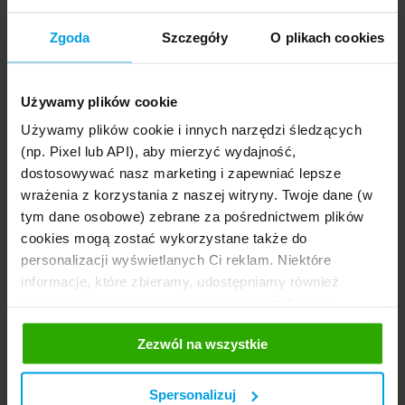
pisemnie zawiadomić o niej dłużnika.
Zgoda
Szczegóły
O plikach cookies
Cesja ubezpieczenia samochodu najczęściej
związana jest z udzieleniem kredytu przez
bank, który w ten sposób zabezpiecza swoje
Używamy plików cookie
interesy.
Używamy plików cookie i innych narzędzi śledzących
(np. Pixel lub API), aby mierzyć wydajność,
dostosowywać nasz marketing i zapewniać lepsze
4/5
wrażenia z korzystania z naszej witryny. Twoje dane (w
tym dane osobowe) zebrane za pośrednictwem plików
cookies mogą zostać wykorzystane także do
FAQ – najczęściej zadawane pytania o cesję
personalizacji wyświetlanych Ci reklam. Niektóre
wierzytelności
informacje, które zbieramy, udostępniamy również
naszym mediom społecznościowym oraz firmom
reklamowym i analitycznym, z którymi współpracujemy.
Kiedy potrzebna jest umowa cesji wierzytelności?
Zezwól na wszystkie
Te z kolei mogą łączyć te informacje z innymi
informacjami, które im przekazałeś, korzystając z ich
Umowa cesji wierzytelności potrzebna, gdy
usług. Prosimy o Twoją zgodę.
wierzyciel chce przekazać swoje roszczenie na
Spersonalizuj