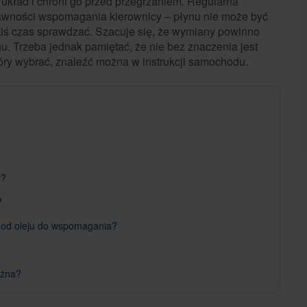
 układ i chroni go przed przegrzaniem. Regularna
awności wspomagania kierownicy – płynu nie może być
akiś czas sprawdzać. Szacuje się, że wymiany powinno
u. Trzeba jednak pamiętać, że nie bez znaczenia jest
tóry wybrać, znaleźć można w instrukcji samochodu.
y?
?
 od oleju do wspomagania?
ażna?