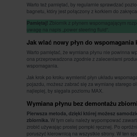
Warto też pamiętać, by regularnie sprawdzać pozi
bagnetu, który jest połączony z korkiem do zakręca
Pamiętaj!
Zbiornik z płynem wspomagającym rozpo
uwagę na napis „power steering fluid”.
Jak wlać nowy płyn do wspomagania 
Warto pamiętać, że wymiana płynu nie powinna wp
ona przeprowadzona zgodnie z zaleceniami produce
wspomagania.
Jak krok po kroku wymienić płyn układu wspomagan
pojazdu, możesz zabrać się za wymianę starego ol
najlepiej, by sięgała poziomu MAX.
Wymiana płynu bez demontażu zbiorn
Pierwsza metoda, dzięki której możesz samodzie
zbiornika.
W tym celu należy wypompować zawarto
zrobić używając prostej pompki ręcznej. Po opróżni
poruszyć kierownicą na wszystkie strony. W ten sp