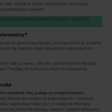
om oleju. Można to zrobić samodzielnie za pomocą
nia zbiorniczka z płynem.
znasz po symbolu kierownicy na kurku. Zwróć też
kierownicy?
łynąć na gwarancję pojazdu, pod warunkiem że zostanie
nta i że zostanie użyty odpowiedni rodzaj płynu do
ia? Gdy już wiesz, jaki płyn zalecany jest do twojego
eju. Pamiętaj, że ilość płynu musi być wyważona,
iczka
lni wymienić olej, polega na przepłukiwaniu
ść zbiorniczka na płyn do wspomagania – można to
eniu należy wlać nowy płyn, a następnie kilka razy
osób olej dotrze do każdego miejsca, zostanie wtłoczony