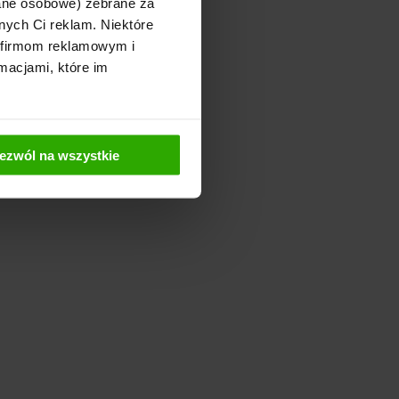
dane osobowe) zebrane za
nych Ci reklam. Niektóre
 firmom reklamowym i
macjami, które im
ezwól na wszystkie