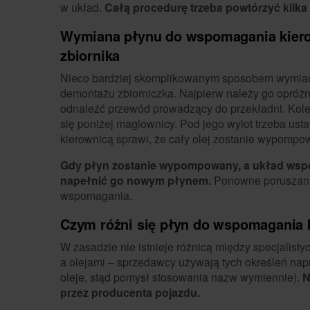
w układ.
Całą procedurę trzeba powtórzyć kilka 
Wymiana płynu do wspomagania kier
zbiornika
Nieco bardziej skomplikowanym sposobem wymiany
demontażu zbiorniczka. Najpierw należy go opróż
odnaleźć przewód prowadzący do przekładni. Kolej
się poniżej maglownicy. Pod jego wylot trzeba ust
kierownicą sprawi, że cały olej zostanie wypompo
Gdy płyn zostanie wypompowany, a układ wspom
napełnić go nowym płynem.
Ponowne poruszanie 
wspomagania.
Czym różni się płyn do wspomagania 
W zasadzie nie istnieje różnicą między specjali
a olejami – sprzedawcy używają tych określeń nap
oleje, stąd pomysł stosowania nazw wymiennie).
N
przez producenta pojazdu.