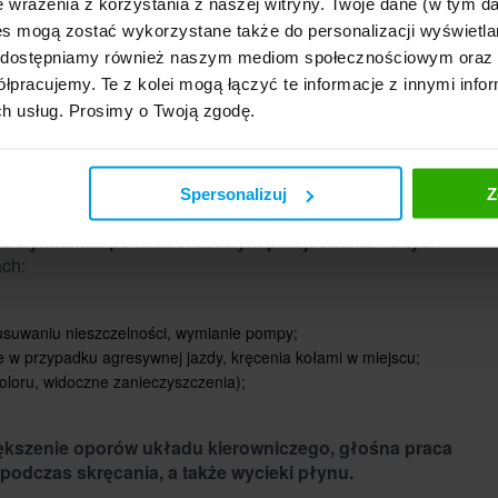
e wrażenia z korzystania z naszej witryny. Twoje dane (w tym 
óżnice
s mogą zostać wykorzystane także do personalizacji wyświetla
, udostępniamy również naszym mediom społecznościowym oraz
e w temperaturach -40℃/+90℃, ich bazą są rafinowane
łpracujemy. Te z kolei mogą łączyć te informacje z innymi infor
ch usług. Prosimy o Twoją zgodę.
cjach naftowych rafinowanych z użyciem metody
temperaturach -40℃/+130-150℃.
Spersonalizuj
Z
 kierownicy?
 wymieniać po każdorazowym przejechaniu 60 tys.
ach:
suwaniu nieszczelności, wymianie pompy;
 w przypadku agresywnej jazdy, kręcenia kołami w miejscu;
oloru, widoczne zanieczyszczenia);
kszenie oporów układu kierowniczego, głośna praca
odczas skręcania, a także wycieki płynu.