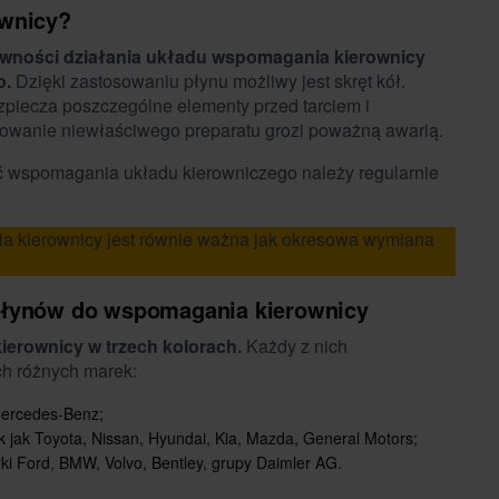
ownicy?
awności działania układu wspomagania kierownicy
o.
Dzięki zastosowaniu płynu możliwy jest skręt kół.
piecza poszczególne elementy przed tarciem i
sowanie niewłaściwego preparatu grozi poważną awarią.
ść wspomagania układu kierowniczego należy regularnie
 kierownicy jest równie ważna jak okresowa wymiana
płynów do wspomagania kierownicy
erownicy w trzech kolorach.
Każdy z nich
h różnych marek:
Mercedes-Benz;
k jak Toyota, Nissan, Hyundai, Kia, Mazda, General Motors;
i Ford, BMW, Volvo, Bentley, grupy Daimler AG.