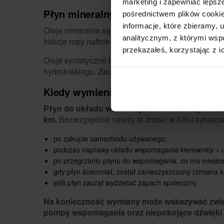
marketing i zapewniać lepsz
Płyn mineralny a syntetyczny płyn – r
pośrednictwem plików cookie
informacje, które zbieramy
Oleje mineralne są zazwyczaj tańsze, radzą sobi
analitycznym, z którymi wspó
frakcje ropy naftowej.
przekazałeś, korzystając z i
Oleje syntetyczne bazują na polialkoholach, frak
hydrokrakingu. Zachowują swoje właściwości w 
Kiedy wymienić płyn do wspomagania
Płyn do układu wspomagania kierownicy można
km.
Bezwzględnie należy to zrobić w kilku sytuacj
po zakupie samochodu używanego;
podczas naprawy układu wspomagania kierownicy – u
po przegrzaniu płynu do wspomagania, co ma miejsce
gdy płyn ściemniał, został zanieczyszczony (zmiana k
jeśli płyn zaczął wydzielać zapach spalenizny.
Na konieczność wymiany może wskazywać zwię
pompy wspomagania oraz niepokojące dźwięki p