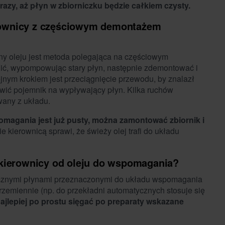
razy, aż płyn w zbiorniczku będzie całkiem czysty.
ownicy z częściowym demontażem
 oleju jest metoda polegająca na częściowym
nić, wypompowując stary płyn, następnie zdemontować i
nym krokiem jest przeciągnięcie przewodu, by znalazł
awić pojemnik na wypływający płyn. Kilka ruchów
wany z układu.
agania jest już pusty, można zamontować zbiornik i
kierownicą sprawi, że świeży olej trafi do układu
kierownicy od oleju do wspomagania?
stycznymi płynami przeznaczonymi do układu wspomagania
rzemiennie (np. do przekładni automatycznych stosuje się
ajlepiej po prostu sięgać po preparaty wskazane