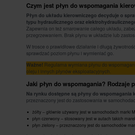
Czym jest płyn do wspomagania kier
Płyn do układu kierowniczego decyduje o spr
typu hydraulicznego oraz elektrohydrauliczneg
Zapewnia on też smarowanie całego układu, zabez
przegrzewaniem. Brak płynu w układzie lub zasto
W trosce o prawidłowe działanie i długą żywotno
sprawdzać poziom płynu i wymieniać go.
Ważne!
Regularna wymiana płynu do wspomagania
oleju i innych płynów eksploatacyjnych.
Jaki płyn do wspomagania? Rodzaje 
Na rynku dostępne są płyny do wspomagania ki
przeznaczony jest do zastosowania w samochodac
żółty – głównie używany jest w samochodach marki 
płyn czerwony – stosowany jest w autach takich mare
płyn zielony – przeznaczony jest do samochodów mark