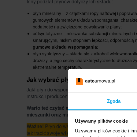
Inny podział płynów dotyczy ich składu:
płyn mineralny – z cząstkami ropy naftowej i poprawia
gumowych elementów układu wspomagania, charakteryz
podatność na zwiększone powstawanie piany;
półsyntetyczne – mieszanka substancji mineralnych i
smarującymi, niskim stopniem lepkości, odpornością 
gumowe układu wspomagania;
płyn syntetyczny – składa się z alkoholi wielowodorot
droższy, a jego cechy charakterystyczne to dłuższa ż
ekstremalne temperatury.
Jak wybrać płyn do układu kierownic
Jaki płyn do wspomagania kierownicy wybrać, któr
instrukcji producenta pojazdu, szukając tam inform
Zgoda
Warto też czytać etykiety na płynach do wspoma
mieszanki oraz markach pojazdów, dla których 
Używamy plików cookie
Ważne!
Płyn do wspomagania kierownicy należy w
Używamy plików cookie i inn
też tracić swoje właściwości.