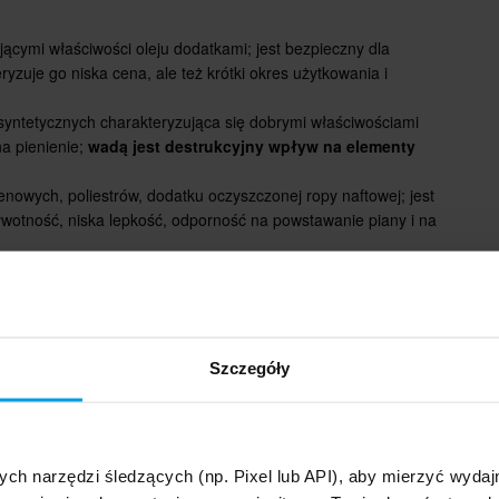
jącymi właściwości oleju dodatkami; jest bezpieczny dla
uje go niska cena, ale też krótki okres użytkowania i
 syntetycznych charakteryzująca się dobrymi właściwościami
na pienienie;
wadą jest destrukcyjny wpływ na elementy
lenowych, poliestrów, dodatku oczyszczonej ropy naftowej; jest
ywotność, niska lepkość, odporność na powstawanie piany i na
zego?
y będzie najlepszy? Przede wszystkim należy sięgnąć do
acji i wskazówek.
Szczegóły
gania, na których znajdują się informacje o składzie
przeznaczony jest dany preparat.
ymieniać, ponieważ w trakcie pracy zużywa się, może
ych narzędzi śledzących (np. Pixel lub API), aby mierzyć wyd