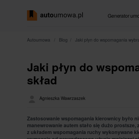
Generator um
Autoumowa
/
Blog
/
Jaki płyn do wspomagania wybra
Jaki płyn do wspoma
skład
Agnieszka Wawrzaszek
Zastosowanie wspomagania kierownicy było nie
manewrowanie autem stało się dużo prostsze, z
z układem wspomagania ruchy wykonywane kie
wymagają od prowadzącego użycia mniejszej sił