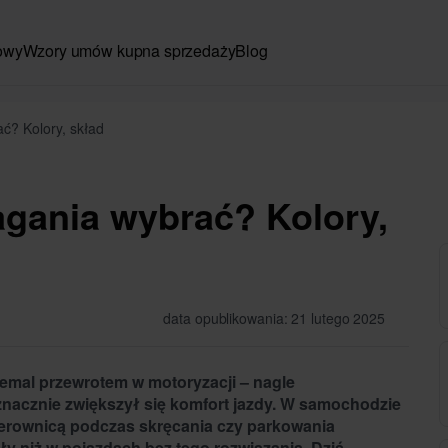
owy
Wzory umów kupna sprzedaży
Blog
ć? Kolory, skład
gania wybrać? Kolory,
data opublikowania: 21 lutego 2025
mal przewrotem w motoryzacji – nagle
nacznie zwiększył się komfort jazdy. W samochodzie
rownicą podczas skręcania czy parkowania
y niż w pojazdach bez tego rozwiązania. Dziś